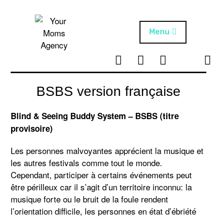
Skip
to
content
Menu
T
I
F
T
NEWS
Your Moms
w
n
B
i
Agency
ABOUT
i
s
k
BSBS version française
t
t
t
ARTISTS
t
a
o
Blind & Seeing Buddy System – BSBS (titre
e
g
k
PROJECTS
provisoire)
r
r
a
Les personnes malvoyantes apprécient la musique et
m
les autres festivals comme tout le monde.
Cependant, participer à certains événements peut
être périlleux car il s’agit d’un territoire inconnu: la
musique forte ou le bruit de la foule rendent
l’orientation difficile, les personnes en état d’ébriété